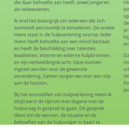
die daar behoefte aan heeft, zowel jongeren
Hi
als volwassenen.
bi
op
Ik vind het belangrijk om iedereen die zich
de
aanmeldt persoonlijk te benaderen. De unieke
pr
mens staat in de hulpverlening voorop. Ieder
bi
mens heeft behoefte aan een zinvol bestaan
ec
en heeft de beschikking over talenten,
kwaliteiten, interne en externe hulpbronnen
Da
en zijn verbeeldingskracht. Deze kunnen
mu
ingezet worden voor de gewenste
sc
verandering. Samen zorgen we voor een stip
Ve
aan de horizon.
Ki
jo
Bij het voorstellen van hulpverlening neem ik
altijd eerst de tijd om met degene met de
hulpvraag in gesprek te gaan. Dit gesprek
dient om de wensen, de situatie en de
behoeften van de hulpvrager in kaart te