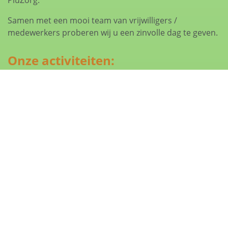
PluZorg.
Samen met een mooi team van vrijwilligers /
medewerkers proberen wij u een zinvolle dag te geven.
Onze activiteiten:
Thuis aan de Plataan bied dagbesteding in een
huiselijke sfeer maar er kan ook gewerkt worden in de
tuin en Marloes heeft een opleiding tot cognitieve
fitness trainer gevolgd dus bewegen kan ook onderdeel
zijn van de dagbesteding.
Activiteiten die we ondernemen zijn:
• koffie drinken
• krant lezen
• kletsen
• koken en bakken
• warme maaltijd bereiden en eten
• spelen van gezelschapsspellen