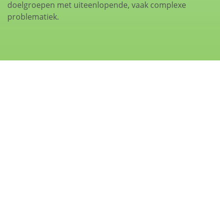
doelgroepen met uiteenlopende, vaak complexe
problematiek.
Contact
Contactformulier
Disclaimer
Klachtenregeling
Privacyverklaring
ISO 9001 certificaat in de Zorg
Kwaliteitsrapporten en Jaarrekeningen
Heemz.org