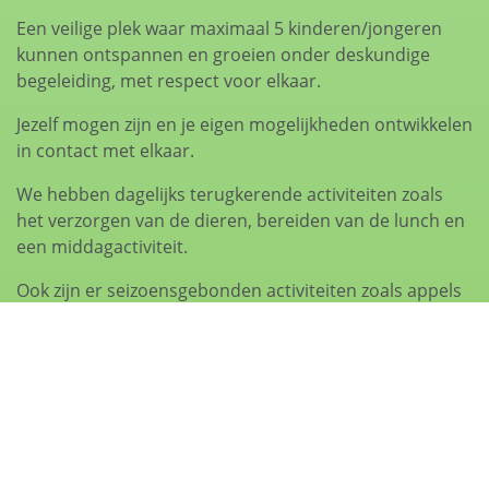
Een veilige plek waar maximaal 5 kinderen/jongeren
kunnen ontspannen en groeien onder deskundige
begeleiding, met respect voor elkaar.
Jezelf mogen zijn en je eigen mogelijkheden ontwikkelen
in contact met elkaar.
We hebben dagelijks terugkerende activiteiten zoals
het verzorgen van de dieren, bereiden van de lunch en
een middagactiviteit.
Ook zijn er seizoensgebonden activiteiten zoals appels
plukken, appelmoes maken, lammetjes de fles geven,
maaien.
We stimuleren gezamenlijke activiteiten, niets moet,
veel mag.
Daarnaast kunnen kinderen worden aangemeld voor
een zorg-onderwijs pakket.